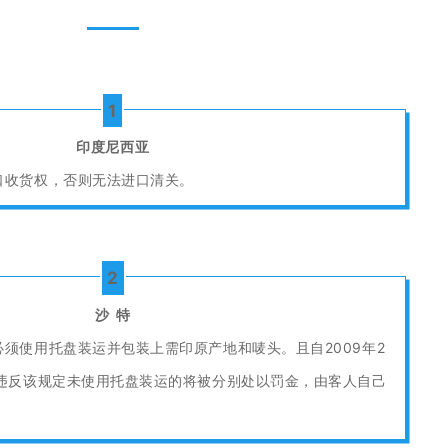
1
印度尼西亚
口收货权，否则无法进口清关。
2
沙 特
须使用托盘装运并包装上需印原产地和唛头。且自2009年2
物违反该规定未使用托盘装运的将被分别处以罚金，由客人自己