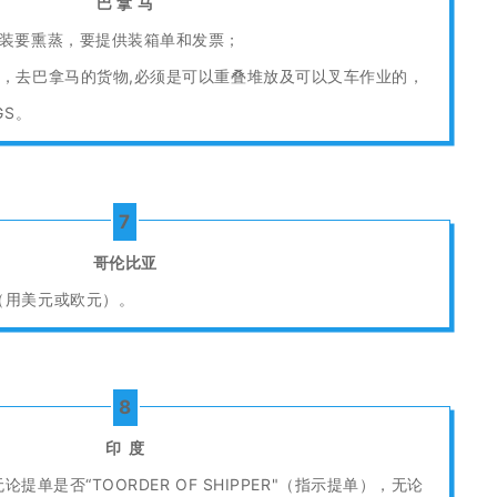
巴 拿 马
包装要熏蒸，要提供装箱单和发票；
转，去巴拿马的货物,必须是可以重叠堆放及可以叉车作业的，
GS。
7
哥伦比亚
（用美元或欧元）。
8
印 度
论提单是否“TOORDER OF SHIPPER"（指示提单），无论