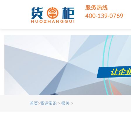
首页
>
货运常识
>
报关
>