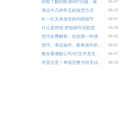
你想了解的欧洲VAT问题，看这一篇就够了！
09-27
海运中几种常见的放货方式
09-25
扒一扒无单放货的内部细节
09-07
什么是拼箱,拼箱操作流程是怎样的？
09-06
货代杂费解密，别贪图一时便宜！
09-05
货代、海运操作、船务操作的区别
09-01
教你看懂船公司SO文件英文解释
08-27
外贸注意！单据完整为何无法退税？
08-23