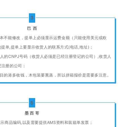
3
巴 西
正本不能修改，提单上必须显示运费金额（只能使用美元或欧
R”的提单,提单上要显示收货人的联系方式(电话,地址)；
人的CNPJ号码（收货人必须是已经注册登记的公司）,收货人
记注册的公司；
在目的港多收钱，木包装要熏蒸，所以拼箱报价是需要多注意。
5
墨 西 哥
显示商品编码,以及需要提供AMS资料和装箱单发票；