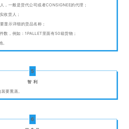
通知人，一般是货代公司或者CONSIGNEE的代理；
真实收货人；
，要显示详细的货品名称；
数，例如：1PALLET里面有50箱货物；
地。
5
智 利
包装要熏蒸。
6