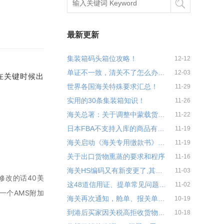
最新更新
集装箱码头箱位攻略！
12-12
单证不一致，清关不了怎么办呢？
12-03
在关键时候出
世界各国海关特殊要求汇总！
11-29
实用的30条集装箱知识！
11-26
海关总署：关于调整中蒙载货清单相关事项的公告
11-22
日本FBA不支持入库的商品有哪些？
11-19
海关启动《海关专用缴款书》，企业打印税单流程！
11-19
关于出口货物熏蒸的要求和程序
11-16
海关HS编码又有新变更了,其中32项编码作废!(附变更表)
11-03
修改的话40美
这48道信用证、提单常见问题，你能回答出来多少？
11-02
一个AMS附加
海关再次通知，舱单、报关单中AEO企业编码需规范填报
10-19
到港后买家因关税高拒收货物，怎么办？
10-18