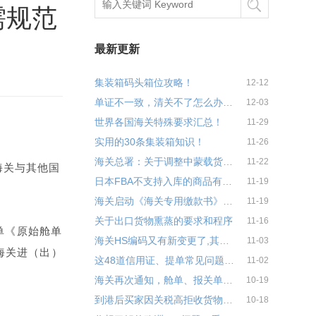
需规范
最新更新
集装箱码头箱位攻略！
12-12
单证不一致，清关不了怎么办呢？
12-03
世界各国海关特殊要求汇总！
11-29
实用的30条集装箱知识！
11-26
海关总署：关于调整中蒙载货清单相关事项的公告
11-22
海关与其他国
日本FBA不支持入库的商品有哪些？
11-19
海关启动《海关专用缴款书》，企业打印税单流程！
11-19
关于出口货物熏蒸的要求和程序
11-16
单《原始舱单
海关HS编码又有新变更了,其中32项编码作废!(附变更表)
11-03
海关进（出）
这48道信用证、提单常见问题，你能回答出来多少？
11-02
海关再次通知，舱单、报关单中AEO企业编码需规范填报
10-19
到港后买家因关税高拒收货物，怎么办？
10-18