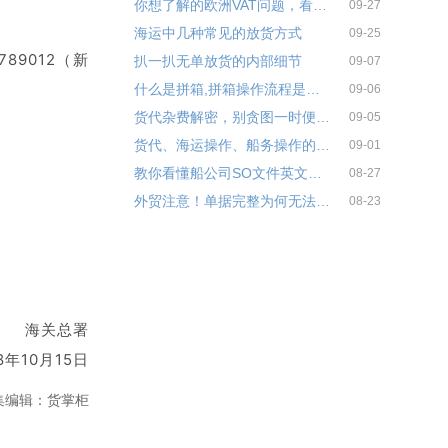
你想了解的欧洲VAT问题，看这一篇就够了！
09-27
海运中几种常见的放货方式
09-25
89012（新
扒一扒无单放货的内部细节
09-07
什么是拼箱,拼箱操作流程是怎样的？
09-06
货代杂费解密，别贪图一时便宜！
09-05
货代、海运操作、船务操作的区别
09-01
教你看懂船公司SO文件英文解释
08-27
外贸注意！单据完整为何无法退税？
08-23
海关总署
8年10月15日
集编辑：货掌柜