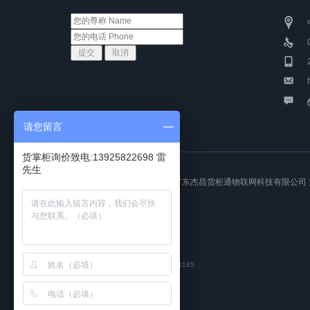
请您留言
货掌柜询价致电:13925822698 雷
先生
COPYRIGHT © 2015-2017 广东杰昌货柜通物联网科技有限公司
友情链接：
友链申请QQ:3129214165
集装箱运输
|