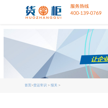
首页
>
货运常识
>
报关
>