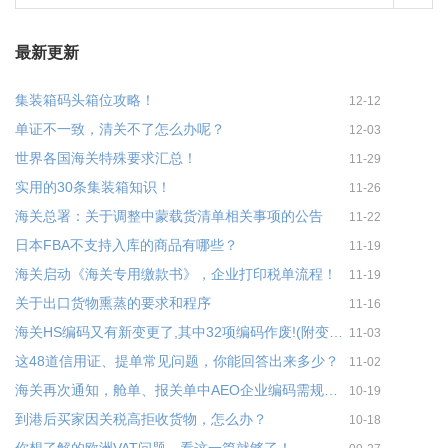
最新更新
集装箱码头箱位攻略！
12-12
单证不一致，清关不了怎么办呢？
12-03
世界各国海关特殊要求汇总！
11-29
实用的30条集装箱知识！
11-26
海关总署：关于调整中蒙载货清单相关事项的公告
11-22
日本FBA不支持入库的商品有哪些？
11-19
海关启动《海关专用缴款书》，企业打印税单流程！
11-19
关于出口货物熏蒸的要求和程序
11-16
海关HS编码又有新变更了,其中32项编码作废!(附变更表)
11-03
这48道信用证、提单常见问题，你能回答出来多少？
11-02
海关再次通知，舱单、报关单中AEO企业编码需规范填报
10-19
到港后买家因关税高拒收货物，怎么办？
10-18