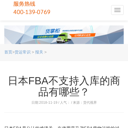
Toggl
navig
首页
>
货运常识
>
报关
>
日本FBA不支持入库的商
品有哪些？
日期:2018-11-19 / 人气：
/ 来源：货代视界