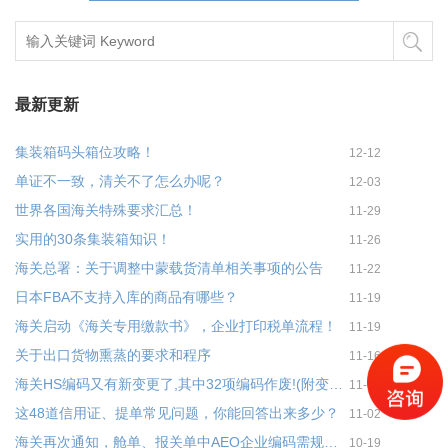
最新更新
集装箱码头箱位攻略！
12-12
单证不一致，清关不了怎么办呢？
12-03
世界各国海关特殊要求汇总！
11-29
实用的30条集装箱知识！
11-26
海关总署：关于调整中蒙载货清单相关事项的公告
11-22
日本FBA不支持入库的商品有哪些？
11-19
海关启动《海关专用缴款书》，企业打印税单流程！
11-19
关于出口货物熏蒸的要求和程序
11-16
海关HS编码又有新变更了,其中32项编码作废!(附变更表)
11-03
这48道信用证、提单常见问题，你能回答出来多少？
11-02
海关再次通知，舱单、报关单中AEO企业编码需规范填报
10-19