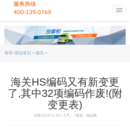
Toggl
navig
首页
>
货运常识
>
报关
>
海关HS编码又有新变更
了,其中32项编码作废!(附
变更表)
日期:2018-11-03 / 人气：
/ 来源：海运网