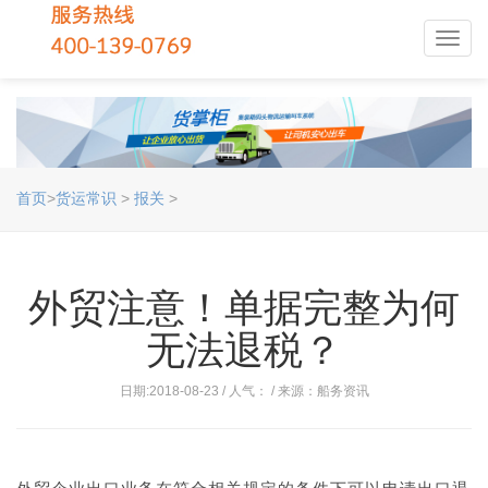
Toggl
navig
首页
>
货运常识
>
报关
>
外贸注意！单据完整为何
无法退税？
日期:2018-08-23 / 人气：
/ 来源：船务资讯