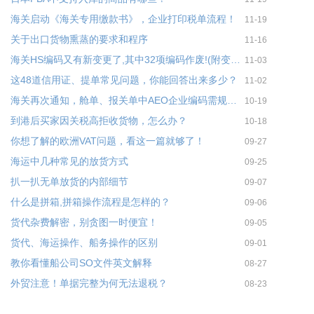
海关启动《海关专用缴款书》，企业打印税单流程！
11-19
关于出口货物熏蒸的要求和程序
11-16
海关HS编码又有新变更了,其中32项编码作废!(附变更表)
11-03
这48道信用证、提单常见问题，你能回答出来多少？
11-02
海关再次通知，舱单、报关单中AEO企业编码需规范填报
10-19
到港后买家因关税高拒收货物，怎么办？
10-18
你想了解的欧洲VAT问题，看这一篇就够了！
09-27
海运中几种常见的放货方式
09-25
扒一扒无单放货的内部细节
09-07
什么是拼箱,拼箱操作流程是怎样的？
09-06
货代杂费解密，别贪图一时便宜！
09-05
货代、海运操作、船务操作的区别
09-01
教你看懂船公司SO文件英文解释
08-27
外贸注意！单据完整为何无法退税？
08-23