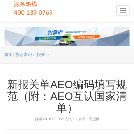
Toggl
navig
首页
>
货运常识
>
报关
>
新报关单AEO编码填写规
范（附：AEO互认国家清
单）
日期:2018-08-03 / 人气：
/ 来源：海运网