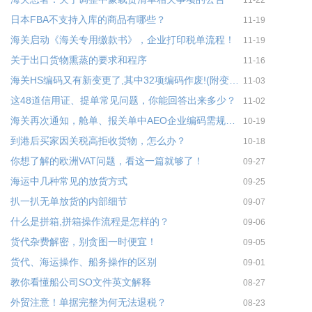
11-22
日本FBA不支持入库的商品有哪些？
11-19
海关启动《海关专用缴款书》，企业打印税单流程！
11-19
关于出口货物熏蒸的要求和程序
11-16
海关HS编码又有新变更了,其中32项编码作废!(附变更表)
11-03
这48道信用证、提单常见问题，你能回答出来多少？
11-02
海关再次通知，舱单、报关单中AEO企业编码需规范填报
10-19
到港后买家因关税高拒收货物，怎么办？
10-18
你想了解的欧洲VAT问题，看这一篇就够了！
09-27
海运中几种常见的放货方式
09-25
扒一扒无单放货的内部细节
09-07
什么是拼箱,拼箱操作流程是怎样的？
09-06
货代杂费解密，别贪图一时便宜！
09-05
货代、海运操作、船务操作的区别
09-01
教你看懂船公司SO文件英文解释
08-27
外贸注意！单据完整为何无法退税？
08-23