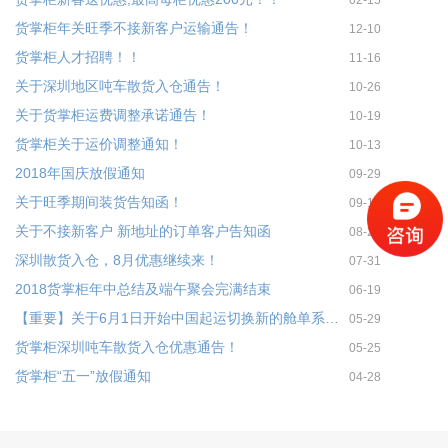
02-15
货掌柜年关旺季不接新客户运输通告！
12-10
货掌柜人才招聘！！
11-16
关于深圳地区吨车散货入仓通告！
10-26
关于货掌柜运费调整承诺通告！
10-19
货掌柜关于运价调整通知！
10-13
2018年国庆放假通知
09-29
关于旺季期间装货告知函！
09-19
关于不接新客户 新地址的订单客户告知函
08-25
深圳散货入仓，8月优惠继续来！
07-31
2018货掌柜年中总结及端午聚会完满结束
06-19
【重要】关于6月1日开始中国起运切换新的舱单系统通知
05-29
货掌柜深圳吨车散货入仓优惠通告！
05-25
货掌柜“五一”放假通知
04-28