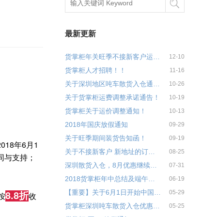
最新更新
货掌柜年关旺季不接新客户运输通告！
12-10
货掌柜人才招聘！！
11-16
关于深圳地区吨车散货入仓通告！
10-26
关于货掌柜运费调整承诺通告！
10-19
货掌柜关于运价调整通知！
10-13
2018年国庆放假通知
09-29
关于旺季期间装货告知函！
09-19
8年6月1
关于不接新客户 新地址的订单客户告知函
08-25
同与支持；
深圳散货入仓，8月优惠继续来！
07-31
2018货掌柜年中总结及端午聚会完满结束
06-19
8.8折
【重要】关于6月1日开始中国起运切换新的舱单系统通知
05-29
按
收
货掌柜深圳吨车散货入仓优惠通告！
05-25