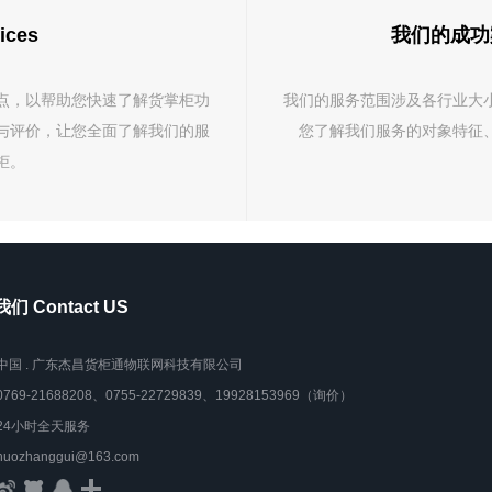
ices
我们的成功案例 
点，以帮助您快速了解货掌柜功
我们的服务范围涉及各行业大
与评价，让您全面了解我们的服
您了解我们服务的对象特征
柜。
们 Contact US
中国 . 广东杰昌货柜通物联网科技有限公司
0769-21688208、0755-22729839、19928153969（询价）
24小时全天服务
huozhanggui@163.com