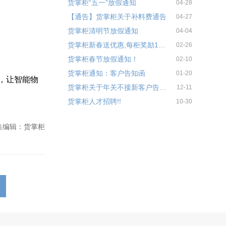
货掌柜“五一”放假通知
04-28
【通告】货掌柜关于补料费通告
04-27
货掌柜清明节放假通知
04-04
货掌柜新春送优惠,每柜奖励100元！
02-26
货掌柜春节放假通知！
02-10
货掌柜通知：客户告知函
01-20
，让智能物
货掌柜关于年关不接新客户告之函！
12-11
货掌柜人才招聘!!
10-30
集编辑：货掌柜