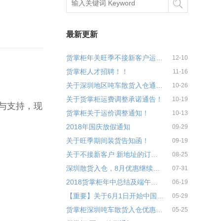
最新更新
货掌柜年关旺季不接新客户运输通告！
12-10
货掌柜人才招聘！！
11-16
关于深圳地区吨车散货入仓通告！
10-26
关于货掌柜运费调整承诺通告！
10-19
与支持，现
货掌柜关于运价调整通知！
10-13
2018年国庆放假通知
09-29
关于旺季期间装货告知函！
09-19
关于不接新客户 新地址的订单客户告知函
08-25
深圳散货入仓，8月优惠继续来！
07-31
2018货掌柜年中总结及端午聚会完满结束
06-19
【重要】关于6月1日开始中国起运切换新的舱单系统通知
05-29
货掌柜深圳吨车散货入仓优惠通告！
05-25