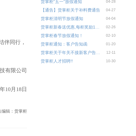
货掌柜“五一”放假通知
04-28
【通告】货掌柜关于补料费通告
04-27
货掌柜清明节放假通知
04-04
货掌柜新春送优惠,每柜奖励100元！
02-26
货掌柜春节放假通知！
02-10
结伴同行，
货掌柜通知：客户告知函
01-20
货掌柜关于年关不接新客户告之函！
12-11
货掌柜人才招聘!!
10-30
有限公司
月18日
集编辑：货掌柜