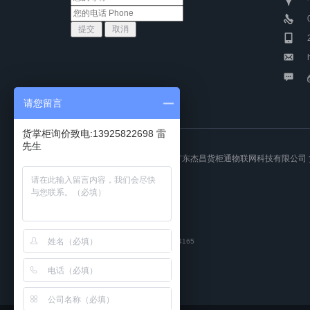
请您留言
货掌柜询价致电:13925822698 雷
先生
COPYRIGHT © 2015-2017 广东杰昌货柜通物联网科技有限公司
友情链接：
友链申请QQ:3129214165
集装箱运输
|