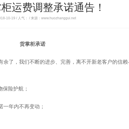
掌柜运费调整承诺通告！
18-10-19 / 人气：
/ 来源：www.huozhanggui.net
货掌柜承诺
余了，我们不断的进步、完善，离不开新老客户的信赖
物保险护航；
诺一年内不再变动；